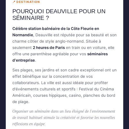
📍 DESTINATION
POURQUOI DEAUVILLE POUR UN
SÉMINAIRE ?
Célèbre station balnéaire de la Côte Fleurie en
Normandie
, Deauville est réputée pour sa beauté et son
charme côtier de style anglo-normand. Située à
seulement
2 heures de Paris
en train ou en voiture, elle
offre une parenthèse agréable pour vos
séminaires
d'entreprise
.
Ses plages, ses jardins et son cadre exceptionnel ont un
effet bénéfique sur la concentration de vos
collaborateurs. La ville est aussi idéale pour profiter
d'événements culturels et sportifs : Festival du Cinéma
Américain, courses hippiques, casino, planches du bord
de plage.
Organiser un séminaire dans un lieu éloigné de l'environnement
de travail habituel stimule la créativité et favorise les nouvelles
réflexions en équipe.