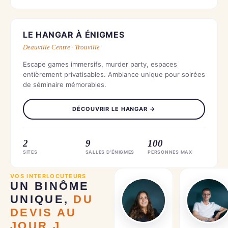
CENTRE-VILLE
LE HANGAR À ÉNIGMES
Deauville Centre · Trouville
Escape games immersifs, murder party, espaces
entièrement privatisables. Ambiance unique pour soirées
de séminaire mémorables.
DÉCOUVRIR LE HANGAR →
2
9
100
SITES
SALLES D'ÉNIGMES
PERSONNES MAX
VOS INTERLOCUTEURS
UN BINÔME
UNIQUE,
DU
DEVIS AU
JOUR J