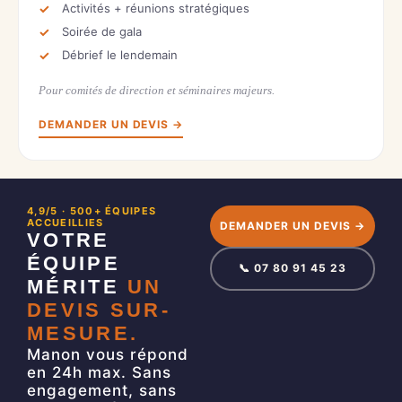
Activités + réunions stratégiques
Soirée de gala
Débrief le lendemain
Pour comités de direction et séminaires majeurs.
DEMANDER UN DEVIS →
4,9/5 · 500+ ÉQUIPES
ACCUEILLIES
DEMANDER UN DEVIS →
VOTRE
ÉQUIPE
📞 07 80 91 45 23
MÉRITE
UN
DEVIS SUR-
MESURE.
Manon vous répond
en 24h max. Sans
engagement, sans