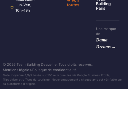
→ Voir
Building
toutes
Lun-Ven,
⏰
Paris
10h–19h
Une marque
de
Dama
Dreams →
© 2026 Team Building Deauville. Tous droits réservés.
·
Mentions légales
Politique de confidentialité
Note moyenne 4,9/5 basée sur 100 avis cumulés via Google Business Profile,
Tripadvisor et offices du tourisme. Notre engagement : chaque avis est vérifiable sur
sa plateforme d'origine.