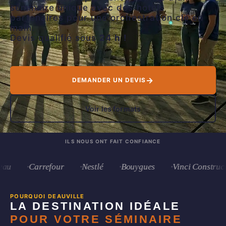
séminaire unique avec des hotels
partenaires pour une orchestration clé en
main.
Devis qualifié sous
24 h !
→
DEMANDER UN DEVIS
Voir les formats
ILS NOUS ONT FAIT CONFIANCE
Carrefour
Nestlé
Bouygues
Vinci Construction
POURQUOI DEAUVILLE
LA DESTINATION IDÉALE
POUR VOTRE SÉMINAIRE