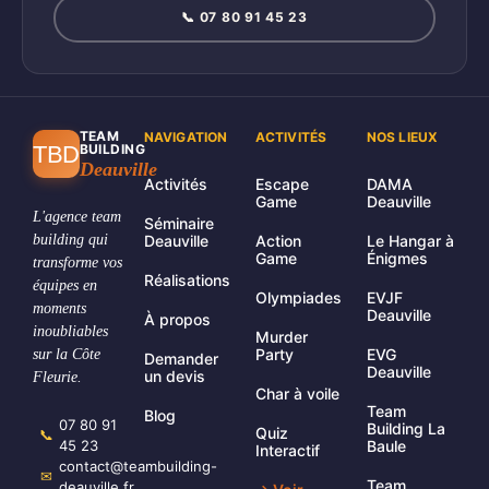
📞 07 80 91 45 23
TEAM
NAVIGATION
ACTIVITÉS
NOS LIEUX
TBD
BUILDING
Deauville
Activités
Escape
DAMA
Game
Deauville
L'agence team
Séminaire
building qui
Deauville
Action
Le Hangar à
Game
Énigmes
transforme vos
Réalisations
équipes en
Olympiades
EVJF
moments
Deauville
À propos
inoubliables
Murder
Party
EVG
sur la Côte
Demander
Deauville
un devis
Fleurie.
Char à voile
Team
Blog
07 80 91
Building La
Quiz
📞
45 23
Baule
Interactif
contact@teambuilding-
✉
Team
deauville.fr