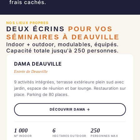
frais cachés.
NOS LIEUX PROPRES
DEUX ÉCRINS
POUR VOS
SÉMINAIRES À DEAUVILLE
Indoor + outdoor, modulables, équipés.
Capacité totale jusqu'à 250 personnes.
INDOOR + OUTDOOR
DAMA DEAUVILLE
Entrée de Deauville
9 activités intégrées, terrasse extérieure plein sud avec
jardin, espace de réunion et bar lounge. Restauration sur
place. Parking de 80 places.
DÉCOUVRIR DAMA →
1 000
6
250
M² INDOOR
HECTARES OUTDOOR
PERSONNES MAX