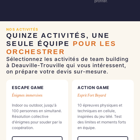
profiter.
NOS ACTIVITÉS
QUINZE ACTIVITÉS, UNE
SEULE ÉQUIPE
POUR LES
ORCHESTRER
Sélectionnez les activités de team building
à Deauville-Trouville qui vous intéressent,
on prépare votre devis sur-mesure.
ESCAPE GAME
ACTION GAME
€€
€€
Énigmes immersives
Esprit Fort Boyard
Indoor ou outdoor, jusqu'à
10 épreuves physiques et
100 personnes en simultané.
techniques en cellule,
Résolution collective
inspirées du jeu télé. Test
d'énigmes pour souder par la
des limites et moments forts
coopération.
en équipe.