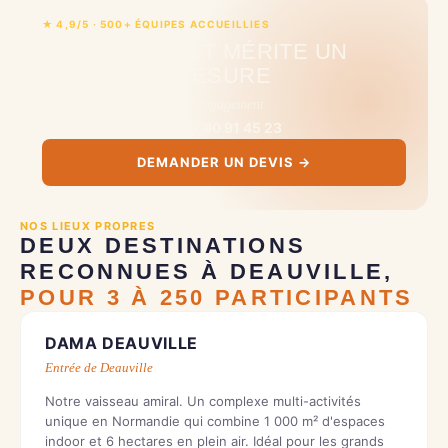
★ 4,9/5 · 500+ ÉQUIPES ACCUEILLIES
VOTRE PROJET MÉRITE UN
DEVIS SUR-MESURE
Réponse sous 24-48h, sans engagement
📞
07 80 91 45 23
DEMANDER UN DEVIS →
NOS LIEUX PROPRES
DEUX DESTINATIONS
RECONNUES À DEAUVILLE,
POUR 3 À 250 PARTICIPANTS
INDOOR + OUTDOOR
DAMA DEAUVILLE
Entrée de Deauville
Notre vaisseau amiral. Un complexe multi-activités
unique en Normandie qui combine 1 000 m² d'espaces
indoor et 6 hectares en plein air. Idéal pour les grands