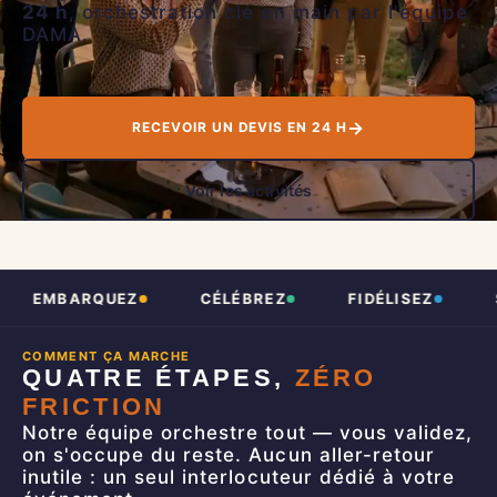
24 h
, orchestration clé en main par l'équipe
DAMA.
→
RECEVOIR UN DEVIS EN 24 H
Voir les activités
EMBARQUEZ
CÉLÉBREZ
FIDÉLISEZ
S
COMMENT ÇA MARCHE
QUATRE ÉTAPES,
ZÉRO
FRICTION
Notre équipe orchestre tout — vous validez,
on s'occupe du reste. Aucun aller-retour
inutile : un seul interlocuteur dédié à votre