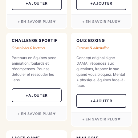
+
AJOUTER
+
AJOUTER
+ EN SAVOIR PLUS
+ EN SAVOIR PLUS
▼
▼
Défier ses
Renforcer l'esprit
CHALLENGE SPORTIF
QUIZ BOXING
€€
€€
collaborateurs dans
d'équipe avec
Olympiades 6 hectares
Cerveau & adrénaline
un escape game
l'action game
Parcours en équipes avec
Concept original signé
indoor ou outdoor
animation, foulards et
DAMA : répondez aux
Inspirée du jeu télévisé «
récompenses. Pour se
questions, frappez le sac
Fort Boyard », l'action
Que diriez-vous d'offrir
défouler et ressouder les
quand vous bloquez. Mental
game est un jeu à la fois
une session de jeu 100%
liens.
+ physique, équipes face-à-
physique, technique et
immersive pour
face.
collaboratif. Le concept
consolider les relations
+
AJOUTER
est le suivant : vos
professionnelles au sein
+
AJOUTER
collaborateurs seront
de votre entreprise ?
enfermés dans une
Qu'il s'agisse d'un
+ EN SAVOIR PLUS
▼
prison et auront pour
escape game en
+ EN SAVOIR PLUS
▼
mission de réussir 10
intérieur ou en extérieur,
Organiser un
épreuves s'ils souhaitent
faites confiance au
Combiner réflexion
challenge sportif en