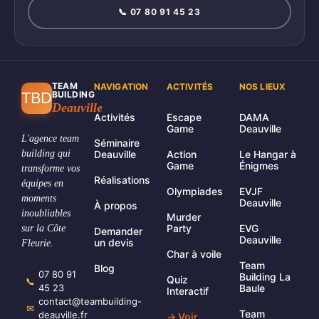
réactivité maximale
facturation, reporting), et
pour les startups
reproduire pour une agence à distance.
📞 07 80 91 45 23
habituées à l'agilité (devis rapides, paiements simplifiés, formats sur-
mesure).
TEAM
NAVIGATION
ACTIVITÉS
NOS LIEUX
TBD
BUILDING
Deauville
Activités
Escape
DAMA
Game
Deauville
L'agence team
Séminaire
building qui
Deauville
Action
Le Hangar à
Game
Énigmes
transforme vos
Réalisations
équipes en
Olympiades
EVJF
moments
Deauville
À propos
inoubliables
Murder
Party
EVG
sur la Côte
Demander
Deauville
un devis
Fleurie.
Char à voile
Team
Blog
07 80 91
Building La
Quiz
📞
45 23
Baule
Interactif
contact@teambuilding-
✉
Team
deauville.fr
→ Voir