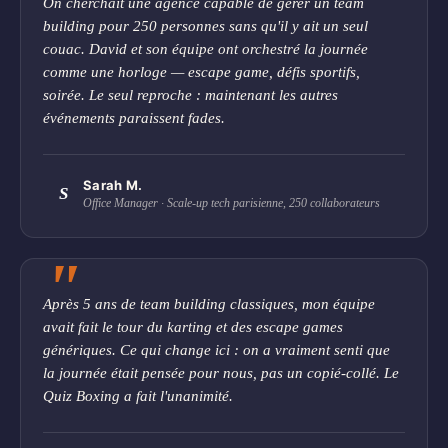
employés.
On cherchait une agence capable de gérer un team
être mis à rude épreuve,
building pour 250 personnes sans qu'il y ait un seul
car tout lancer mal
couac. David et son équipe ont orchestré la journée
maîtrisé et leur score
comme une horloge — escape game, défis sportifs,
restera à 0.
soirée. Le seul reproche : maintenant les autres
événements paraissent fades.
En complément, le
tournoi de fléchettes
interactives proposé par
Sarah M.
Dama Factory
fait
S
Office Manager · Scale-up tech parisienne, 250 collaborateurs
toujours l'unanimité
parmi les nombreuses
animations proposées
lors d'un séminaire. Idéal
pour un team building à
Après 5 ans de team building classiques, mon équipe
Deauville, ce jeu favorise
avait fait le tour du karting et des escape games
non seulement la
génériques. Ce qui change ici : on a vraiment senti que
communication entre les
la journée était pensée pour nous, pas un copié-collé. Le
coéquipiers, mais aussi
Quiz Boxing a fait l'unanimité.
l'amélioration de la
concentration et de la