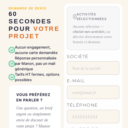
DEMANDE DE DEVIS
60
ACTIVITÉS
SÉLECTIONNÉES
SECONDES
Aucune sélection —
POUR
VOTRE
choisir mes activités
, ou
PROJET
décrire directement votre
besoin ci-dessous.
Aucun engagement,
✓
aucune carte demandée
SOCIÉTÉ
Réponse personnalisée
✓
par Manon, pas un mail
générique
Tarifs HT fermes, options
✓
possibles
E-MAIL
VOUS PRÉFÉREZ
EN PARLER ?
TÉLÉPHONE
Une question, un brief
urgent ou simplement
envie de discuter de
votre projet ? Manon