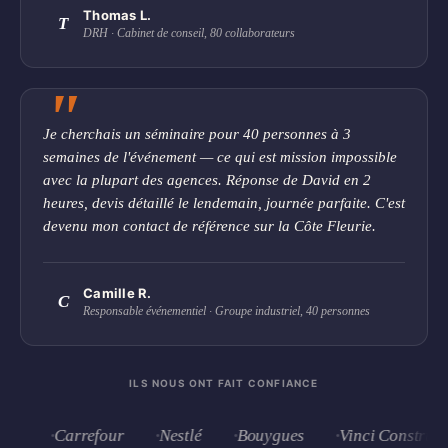
précision. Pas besoin de
Thomas L.
T
s'embêter à compter les
DRH · Cabinet de conseil, 80 collaborateurs
points : les scores
s'affichent grâce à une
caméra intégrée !
Demandant une
Je cherchais un séminaire pour 40 personnes à 3
participation active des
semaines de l'événement — ce qui est mission impossible
joueurs, ces deux
avec la plupart des agences. Réponse de David en 2
activités ludiques
heures, devis détaillé le lendemain, journée parfaite. C'est
constituent une idée de
devenu mon contact de référence sur la Côte Fleurie.
sortie idéale pour un
team building réussi à
Deauville. À votre avis,
Camille R.
C
qui sera élu l'as de la
Responsable événementiel · Groupe industriel, 40 personnes
cible et le maître des
palets ?
ILS NOUS ONT FAIT CONFIANCE
Carrefour
Nestlé
Bouygues
Vinci Construction